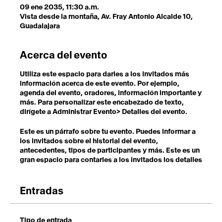
09 ene 2035, 11:30 a.m.
Vista desde la montaña, Av. Fray Antonio Alcalde 10,
Guadalajara
Acerca del evento
Utiliza este espacio para darles a los invitados más
información acerca de este evento. Por ejemplo,
agenda del evento, oradores, información importante y
más. Para personalizar este encabezado de texto,
dirígete a Administrar Evento> Detalles del evento.
Este es un párrafo sobre tu evento. Puedes informar a
los invitados sobre el historial del evento,
antecedentes, tipos de participantes y más. Este es un
gran espacio para contarles a los invitados los detalles
necesarios para alentarlos a registrarse. Para
personalizar el encabezado del texto, dirígete a
Administrar Eventos> Detalles del evento.
Entradas
Este es un párrafo sobre tu evento. Puedes informar a
los invitados sobre el historial del evento,
Tipo de entrada