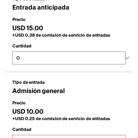
antecedentes, tipos de participantes y más. Este es un
Entrada anticipada
gran espacio para dar a los invitados toda la
información necesaria para invitarlos a registrarse.
Precio
Para personalizar este encabezado del texto, dirígete a
Administrar Eventos> Detalles del evento.
USD 15.00
+USD 0.38 de comisión de servicio de entradas
Cantidad
Tipo de entrada
Admisión general
Precio
USD 10.00
+USD 0.25 de comisión de servicio de entradas
Cantidad