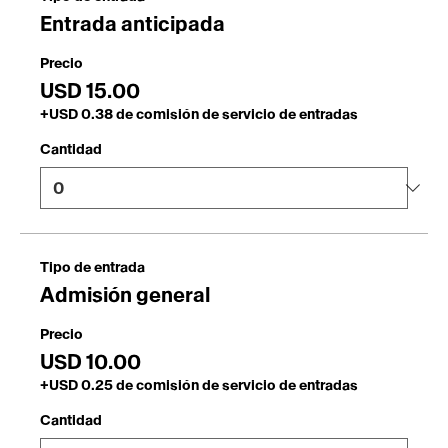
antecedentes, tipos de participantes y más. Este es un
Entrada anticipada
gran espacio para dar a los invitados toda la
información necesaria para invitarlos a registrarse.
Precio
Para personalizar este encabezado del texto, dirígete a
Administrar Eventos> Detalles del evento.
USD 15.00
+USD 0.38 de comisión de servicio de entradas
Cantidad
Tipo de entrada
Admisión general
Precio
USD 10.00
+USD 0.25 de comisión de servicio de entradas
Cantidad