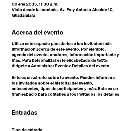
09 ene 2035, 11:30 a.m.
Vista desde la montaña, Av. Fray Antonio Alcalde 10,
Guadalajara
Acerca del evento
Utiliza este espacio para darles a los invitados más
información acerca de este evento. Por ejemplo,
agenda del evento, oradores, información importante y
más. Para personalizar este encabezado de texto,
dirígete a Administrar Evento> Detalles del evento.
Este es un párrafo sobre tu evento. Puedes informar a
los invitados sobre el historial del evento,
antecedentes, tipos de participantes y más. Este es un
gran espacio para contarles a los invitados los detalles
necesarios para alentarlos a registrarse. Para
personalizar el encabezado del texto, dirígete a
Administrar Eventos> Detalles del evento.
Entradas
Este es un párrafo sobre tu evento. Puedes informar a
los invitados sobre el historial del evento,
Tipo de entrada