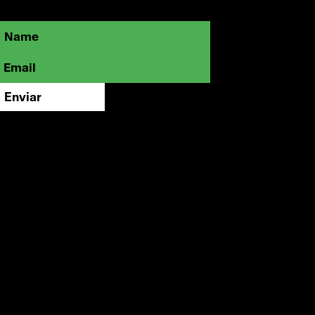
mantente cerca de lo que está marcando
el rumbo de la creatividad visual.
Enviar
Instagram
LinkedIn
Vimeo
contacto@offf.mx
FAQ
Aviso de Privacidad