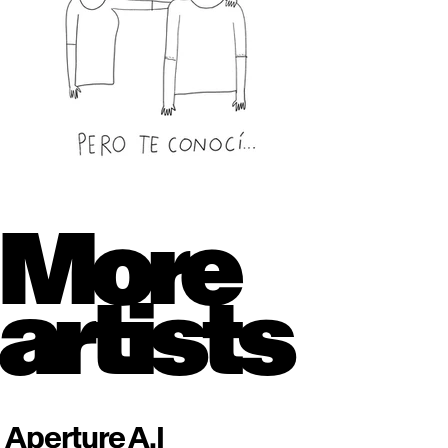
More
artists
Aperture A.I