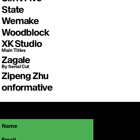
State
Wemake
Woodblock
XK Studio
Main Titles
Zagale
By Serial Cut
Zipeng Zhu
onformative
Sé parte de la comunidad OFFFMX y
mantente cerca de lo que está marcando
el rumbo de la creatividad visual.