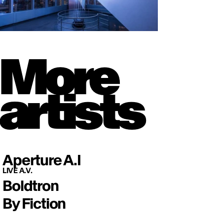
More
artists
Aperture A.I
LIVE A.V.
Boldtron
By Fiction