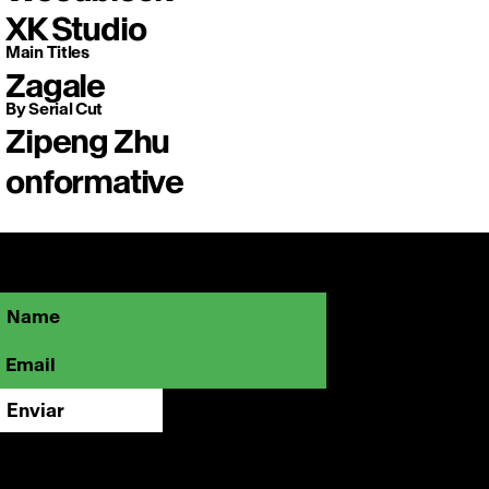
XK Studio
Main Titles
Zagale
By Serial Cut
Zipeng Zhu
onformative
Sé parte de la comunidad OFFFMX y
mantente cerca de lo que está marcando
el rumbo de la creatividad visual.
Enviar