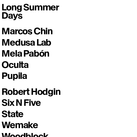
Long Summer
Days
Marcos Chin
Medusa Lab
Mela Pabón
Oculta
Pupila
Robert Hodgin
Six N Five
State
Wemake
Woodblock