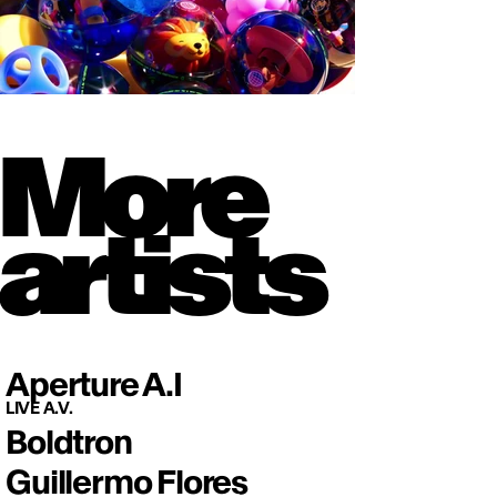
More
artists
Aperture A.I
LIVE A.V.
Boldtron
Guillermo Flores