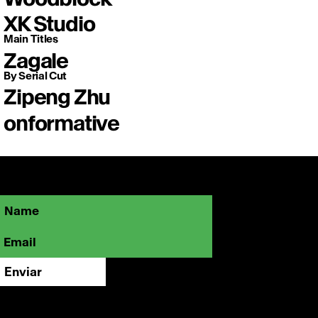
XK Studio
Main Titles
Zagale
By Serial Cut
Zipeng Zhu
onformative
Sé parte de la comunidad OFFFMX y
mantente cerca de lo que está marcando
el rumbo de la creatividad visual.
Enviar