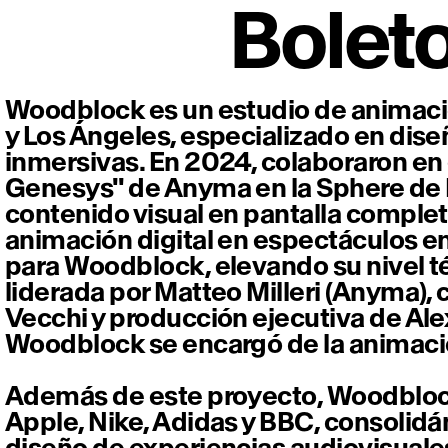
Bolet
Woodblock es un estudio de animaci
y Los Ángeles, especializado en dise
inmersivas. En 2024, colaboraron en
Genesys" de Anyma en la Sphere de 
contenido visual en pantalla completa
animación digital en espectáculos en
para Woodblock, elevando su nivel téc
liderada por Matteo Milleri (Anyma), 
Vecchi y producción ejecutiva de Al
Woodblock se encargó de la animació
Además de este proyecto, Woodbloc
Apple, Nike, Adidas y BBC, consolid
diseño de experiencias audiovisuales