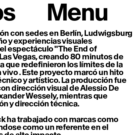
os
Menu
ón con sedes en Berlín, Ludwigsburg
ño y experiencias visuales
 el espectáculo "The End of
Las Vegas, creando 80 minutos de
 que redefinieron los límites de la
 vivo . Este proyecto marcó un hito
nico y artístico. La producción fue
con dirección visual de Alessio De
exander Wessely, mientras que
n y dirección técnica.
k ha trabajado con marcas como
ándose como un referente en el
 de alto impacto.