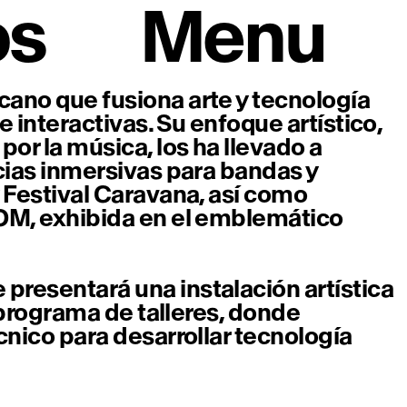
os
Menu
ano que fusiona arte y tecnología
e interactivas. Su enfoque artístico,
r la música, los ha llevado a
cias inmersivas para bandas y
 Festival Caravana, así como
OM, exhibida en el emblemático
resentará una instalación artística
l programa de talleres, donde
cnico para desarrollar tecnología