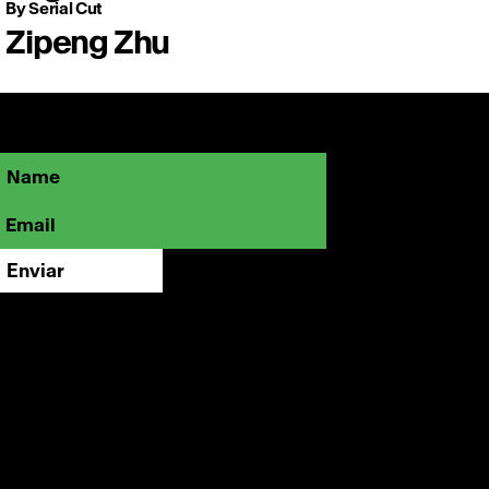
By Serial Cut
Zipeng Zhu
Sé parte de la comunidad OFFFMX y
mantente cerca de lo que está marcando
el rumbo de la creatividad visual.
Enviar
Instagram
LinkedIn
Vimeo
contacto@offf.mx
FAQ