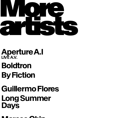
More
artists
Aperture A.I
LIVE A.V.
Boldtron
By Fiction
Guillermo Flores
Long Summer
Days