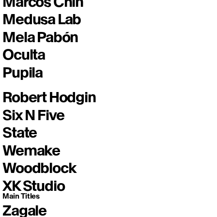
Marcos Chin
Medusa Lab
Mela Pabón
Oculta
Pupila
Robert Hodgin
Six N Five
State
Wemake
Woodblock
XK Studio
Main Titles
Zagale