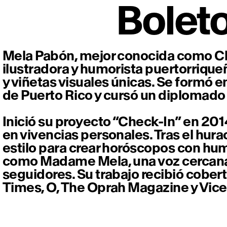
Bolet
Mela Pabón, mejor conocida como Ch
ilustradora y humorista puertorriqu
y viñetas visuales únicas. Se formó e
de Puerto Rico y cursó un diplomado
Inició su proyecto “Check-In” en 2
en vivencias personales. Tras el hur
estilo para crear horóscopos con humo
como Madame Mela, una voz cercana 
seguidores. Su trabajo recibió cobe
Times, O, The Oprah Magazine y Vice